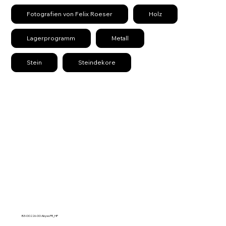
Fotografien von Felix Roeser
Holz
Lagerprogramm
Metall
Stein
Steindekore
B3-00226-00 Abyss FR_HP