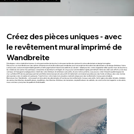
Créez des pièces uniques - avec
le revêtement mural imprimé de
Wandbreite
Développez votre créativité et donnez à votre paroi arrière de douche, à votre paroi arrière de cuisine et à votre salle de bain un design homogène.
Découvrez un choix illimité avec des options d'impression et de décoration personnalisées pour tout projet de rénovation de salle de bain ou de design d'intérieur. Notre
surface sans couture et imperméable garantit un nettoyage facile et résiste à la saleté et au calcaire – idéale pour les zones exigeantes telles que les murs de douche ou
les crédences de cuisine. Nos panneaux composites en aluminium sont légers et conçus pour une installation rapide, permettant même de coller sans effort sur de vieux
carreaux. Un fraisage et un pliage précis créent des coins intérieurs et extérieurs sans joints, et avec notre système, vous pouvez créer n'importe quelle longueur de
mur. La finition MTS de nos panneaux permet une finition de bord propre et sans profil. Un traitement convivial est possible avec des forets à métaux, des scies cloches
ainsi que des scies circulaires et sauteuses. Transformez votre maison en une pièce vraiment unique avec des revêtements muraux personnalisés.
Bienvenue chez Wandbreite - votre expert en rénovation de salle de bains et fournisseur de revêtements muraux sans joints. Qu'il s'agisse de salles de bains, d'ateliers
de cuisine, d'architectes, de planificateurs, de plâtriers, d'architectes d'intérieur, de menuisiers, de planificateurs de cabinets, de construction de magasins ou de salons,
nous sommes synonymes de qualité et d'individualité.