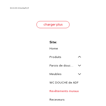
B3-00238-00 Das Ding FR_HP
charger plus
Site:
Home
Produits
Parois de douche
Meubles
WC DOUCHE de ADF
Revêtements muraux
Receveurs