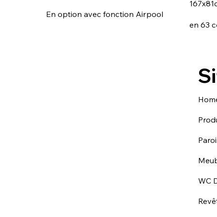
167x81
En option avec fonction Airpool
en 63 c
Si
Hom
Produ
Paro
Meub
WC 
Revê