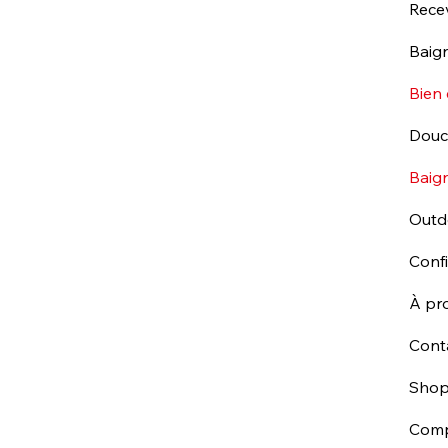
Rece
Baign
Bien 
Dou
Baig
Outd
Conf
À pr
Cont
Sho
Com