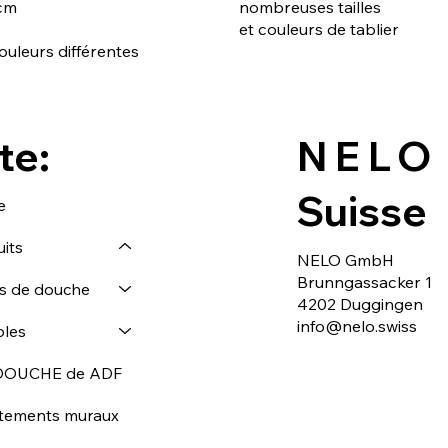
cm
nombreuses tailles
et couleurs de tablier
ouleurs différentes
te:
NELO
Suisse
e
its
NELO GmbH
Brunngassacker 1
is de douche
4202 Duggingen
info@nelo.swiss
les
DOUCHE de ADF
tements muraux