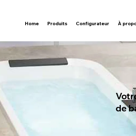
Home
Produits
Configurateur
À prop
Votr
de b