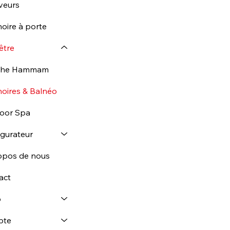
veurs
oire à porte
être
che Hammam
noires & Balnéo
oor Spa
igurateur
opos de nous
act
p
pte