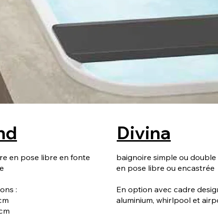
nd
Divina
re en pose libre en fonte
baignoire simple ou double
e
en pose libre ou encastrée
ons :
En option avec cadre desig
cm
aluminium, whirlpool et airp
8cm