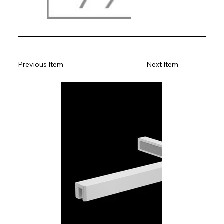
Previous Item
Next Item