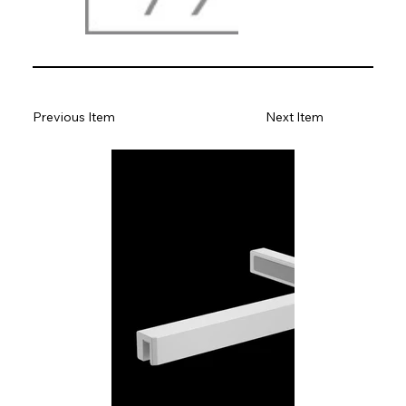
Previous Item
Next Item