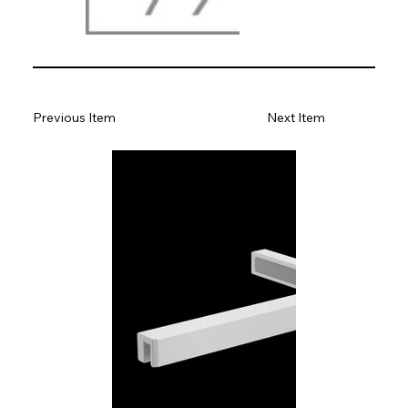
Previous Item
Next Item