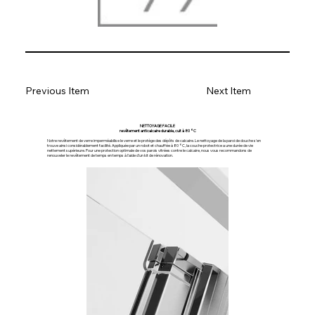
Previous Item
Next Item
NETTOYAGE FACILE
revêtement anticalcaire durable, cuit à 80 °C
Notre revêtement de verre imperméabilise le verre et le protège des dépôts de calcaire. Le nettoyage de la paroi de douche s'en
trouve ainsi considérablement facilité. Appliquée par un robot et chauffée à 80 °C, la couche protectrice a une durée de vie
nettement supérieure. Pour une protection optimale de vos parois vitrées contre le calcaire, nous vous recommandons de
renouveler le revêtement de temps en temps à l'aide d'un kit de rénovation.