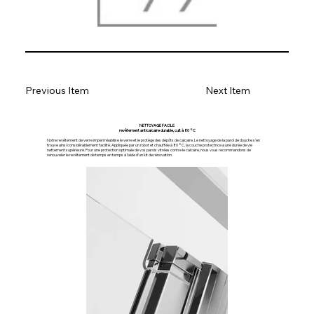
Previous Item
Next Item
NETTOYAGE FACILE
revêtement anticalcaire durable, cuit à 80 °C
Notre revêtement de verre imperméabilise le verre et le protège des dépôts de calcaire. Le nettoyage de la paroi de douche s'en
trouve ainsi considérablement facilité. Appliquée par un robot et chauffée à 80 °C, la couche protectrice a une durée de vie
nettement supérieure. Pour une protection optimale de vos parois vitrées contre le calcaire, nous vous recommandons de
renouveler le revêtement de temps en temps à l'aide d'un kit de rénovation.