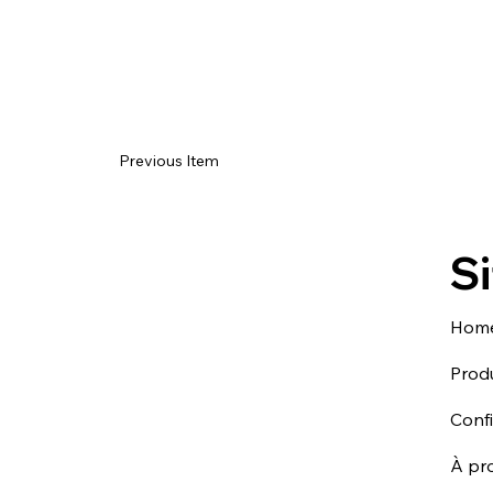
Previous Item
Si
Hom
Produ
Conf
À pr