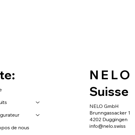
te:
NELO
Suisse
e
its
NELO GmbH
Brunngassacker 1
igurateur
4202 Duggingen
info@nelo.swiss
opos de nous