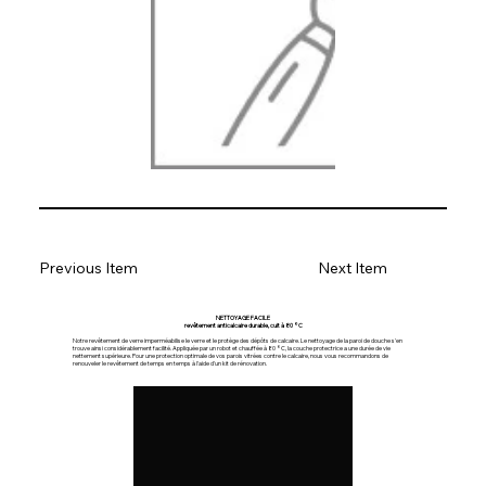
Previous Item
Next Item
NETTOYAGE FACILE
revêtement anticalcaire durable, cuit à 80 °C
Notre revêtement de verre imperméabilise le verre et le protège des dépôts de calcaire. Le nettoyage de la paroi de douche s'en
trouve ainsi considérablement facilité. Appliquée par un robot et chauffée à 80 °C, la couche protectrice a une durée de vie
nettement supérieure. Pour une protection optimale de vos parois vitrées contre le calcaire, nous vous recommandons de
renouveler le revêtement de temps en temps à l'aide d'un kit de rénovation.