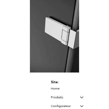
Site:
Home
Produits
Configurateur