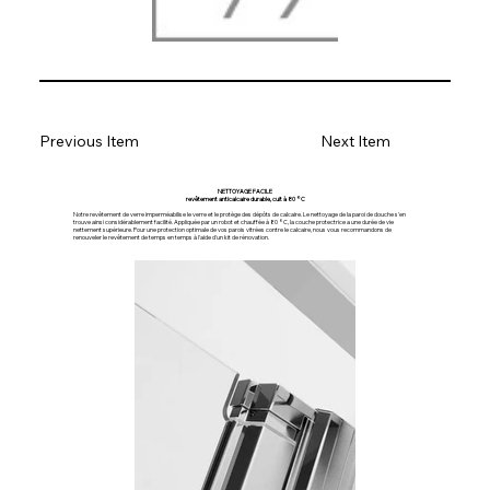
Previous Item
Next Item
NETTOYAGE FACILE
revêtement anticalcaire durable, cuit à 80 °C
Notre revêtement de verre imperméabilise le verre et le protège des dépôts de calcaire. Le nettoyage de la paroi de douche s'en
trouve ainsi considérablement facilité. Appliquée par un robot et chauffée à 80 °C, la couche protectrice a une durée de vie
nettement supérieure. Pour une protection optimale de vos parois vitrées contre le calcaire, nous vous recommandons de
renouveler le revêtement de temps en temps à l'aide d'un kit de rénovation.