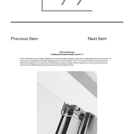
Previous Item
Next Item
NETTOYAGE FACILE
revêtement anticalcaire durable, cuit à 80 °C
Notre revêtement de verre imperméabilise le verre et le protège des dépôts de calcaire. Le nettoyage de la paroi de douche s'en
trouve ainsi considérablement facilité. Appliquée par un robot et chauffée à 80 °C, la couche protectrice a une durée de vie
nettement supérieure. Pour une protection optimale de vos parois vitrées contre le calcaire, nous vous recommandons de
renouveler le revêtement de temps en temps à l'aide d'un kit de rénovation.