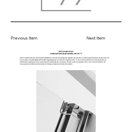
Previous Item
Next Item
NETTOYAGE FACILE
revêtement anticalcaire durable, cuit à 80 °C
Notre revêtement de verre imperméabilise le verre et le protège des dépôts de calcaire. Le nettoyage de la paroi de douche s'en
trouve ainsi considérablement facilité. Appliquée par un robot et chauffée à 80 °C, la couche protectrice a une durée de vie
nettement supérieure. Pour une protection optimale de vos parois vitrées contre le calcaire, nous vous recommandons de
renouveler le revêtement de temps en temps à l'aide d'un kit de rénovation.