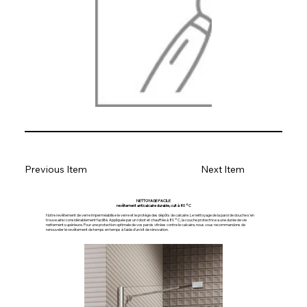
Previous Item
Next Item
NETTOYAGE FACILE
revêtement anticalcaire durable, cuit à 80 °C
Notre revêtement de verre imperméabilise le verre et le protège des dépôts de calcaire. Le nettoyage de la paroi de douche s'en
trouve ainsi considérablement facilité. Appliquée par un robot et chauffée à 80 °C, la couche protectrice a une durée de vie
nettement supérieure. Pour une protection optimale de vos parois vitrées contre le calcaire, nous vous recommandons de
renouveler le revêtement de temps en temps à l'aide d'un kit de rénovation.