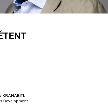
ÉTENT
N KRANABITL
ss Development