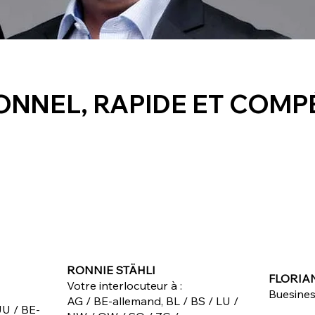
ONNEL, RAPIDE ET COMP
RONNIE STÄHLI
FLORIA
Votre interlocuteur à :
Buesine
AG / BE-allemand, BL / BS / LU /
JU / BE-