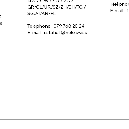
NW / OW / SO / ZG /
Téléphon
GR/GL/UR/SZ/ZH/SH/TG /
E-mail : 
SG/AI/AR/FL
2
s
Téléphone : 079 768 20 24
E-mail : r.staheli@nelo.swiss