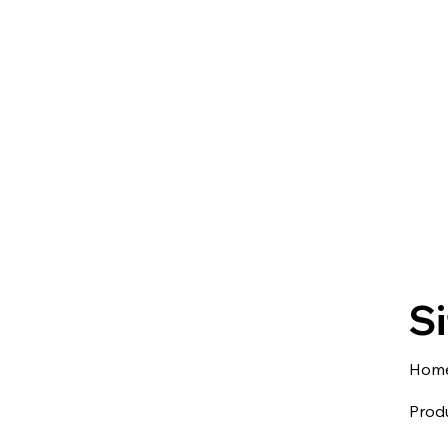
Si
Hom
Produ