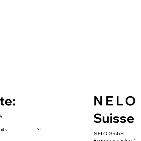
te:
NELO
Suisse
e
its
NELO GmbH
Brunngassacker 1