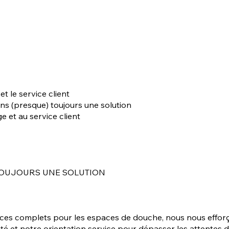
t le service client
ons (presque) toujours une solution
 et au service client
TOUJOURS UNE SOLUTION
ces complets pour les espaces de douche, nous nous efforçon
ité et notre orientation service pour dépasser les attentes d