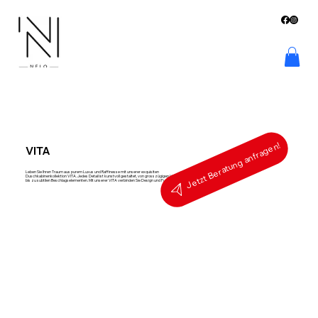
Jetzt Beratung anfragen!
VITA
Leben Sie Ihren Traum aus purem Luxus und Raffinesse mit unserer exquisiten
Duschkabinenkollektion VITA. Jedes Detail ist kunstvoll gestaltet, von grosszügigen Verglasungen
bis zu subtilen Beschlagselementen. Mit unserer VITA verbinden Sie Design und Funktion in Perfektion.