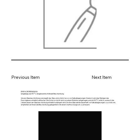
Previous Item
Next Item
EINFACHE REINIGUNG
langlebige, bei 80°C eingebrannte Antikalk Beschichtung
Unsere Glasbeschichtung versiegelt das Glas und schützt es so vor Kalkablagerungen. Dadurch wird das Reinigen des
Duschglases erheblich einfacher. Die Schutzschicht wird von einem Roboter aufgetragen und mit 80°C erhitzt, wodurch die
Lebensdauer der Glasbeschichtung erheblich erlängert wird. Um Ihre Glaswände dauerhaft vor Kalkablagerungen zu schützen,
empfehlen wir Ihnen die Beschichtung gelegentlich mit einem Auffrischungsset zu erneuern.