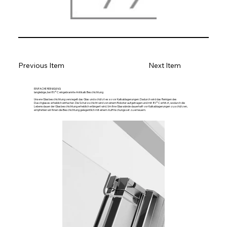
Previous Item
Next Item
EINFACHE REINIGUNG
langlebige, bei 80°C eingebrannte Antikalk Beschichtung
Unsere Glasbeschichtung versiegelt das Glas und schützt es so vor Kalkablagerungen. Dadurch wird das Reinigen des
Duschglases erheblich einfacher. Die Schutzschicht wird von einem Roboter aufgetragen und mit 80°C erhitzt, wodurch die
Lebensdauer der Glasbeschichtung erheblich erlängert wird. Um Ihre Glaswände dauerhaft vor Kalkablagerungen zu schützen,
empfehlen wir Ihnen die Beschichtung gelegentlich mit einem Auffrischungsset zu erneuern.