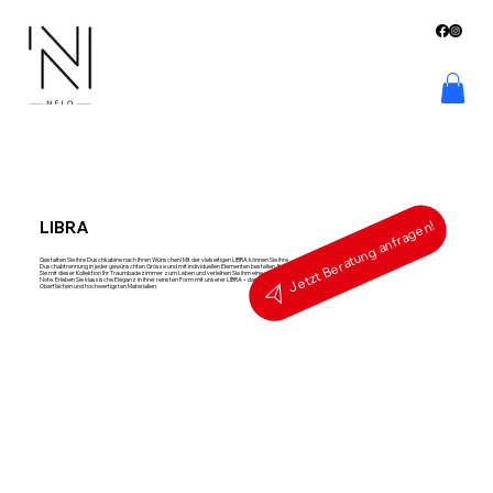
LIBRA
Jetzt Beratung anfragen!
Gestalten Sie Ihre Duschkabine nach Ihren Wünschen! Mit der vielseitigen LIBRA können Sie Ihre
Duschabtrennung in jeder gewünschten Grösse und mit individuellen Elementen bestellen. Erwecken
Sie mit dieser Kollektion Ihr Traumbadezimmer zum Leben und verleihen Sie ihm eine einzigartige
Note. Erleben Sie klassische Eleganz in Ihrer reinsten Form mit unserer LIBRA – dank wunderschönen
Oberflächen und hochwertigsten Materialien.