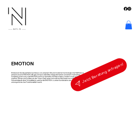
EMOTION
Jetzt Beratung anfragen!
Entdecken Sie die perfekte Symbiose von urbanem Stil und moderner technologischer Raffinesse
anhand unserer EMOTION. Mit geschmackvollen Beschlagselementen und einem markanten
Schiebesystem setzt die EMOTION nicht nur ästhetische Massstäbe, sondern sorgt auch für ein
sanftes Öffnen und Schliessen der Türen. Dank eines innovativen Mechanismus entfällt die
Notwendigkeit einer Schwallleiste, welche die EMOTION zu einer Kombination aus perfektem Design
und ergonomischer Funktionalität macht.