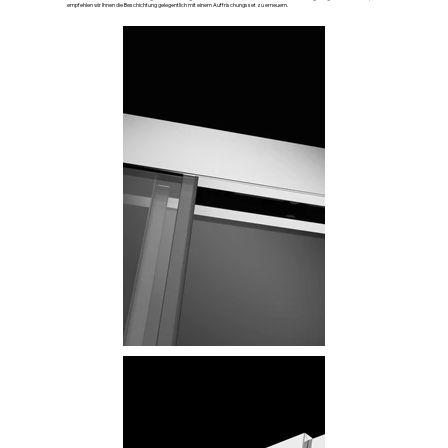
empfehlen wir Ihnen die Beschichtung gelegentlich mit einem Auffrischungsset zu erneuern.