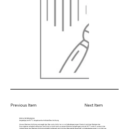
Previous Item
Next Item
EINFACHE REINIGUNG
langlebige, bei 80°C eingebrannte Antikalk Beschichtung
Unsere Glasbeschichtung versiegelt das Glas und schützt es so vor Kalkablagerungen. Dadurch wird das Reinigen des
Duschglases erheblich einfacher. Die Schutzschicht wird von einem Roboter aufgetragen und mit 80°C erhitzt, wodurch die
Lebensdauer der Glasbeschichtung erheblich erlängert wird. Um Ihre Glaswände dauerhaft vor Kalkablagerungen zu schützen,