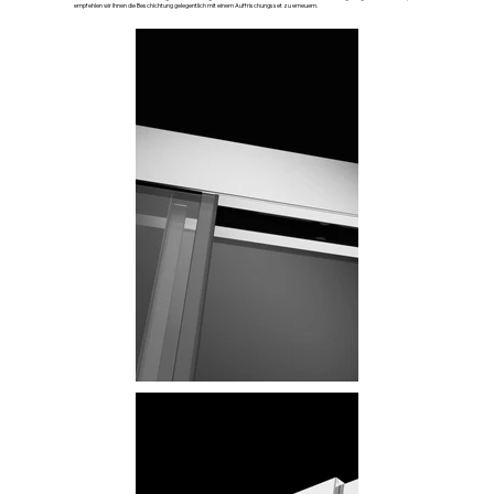
empfehlen wir Ihnen die Beschichtung gelegentlich mit einem Auffrischungsset zu erneuern.