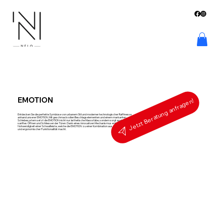
EMOTION
Jetzt Beratung anfragen!
Entdecken Sie die perfekte Symbiose von urbanem Stil und moderner technologischer Raffinesse
anhand unserer EMOTION. Mit geschmackvollen Beschlagselementen und einem markanten
Schiebesystem setzt die EMOTION nicht nur ästhetische Massstäbe, sondern sorgt auch für ein
sanftes Öffnen und Schliessen der Türen. Dank eines innovativen Mechanismus entfällt die
Notwendigkeit einer Schwallleiste, welche die EMOTION zu einer Kombination aus perfektem Design
und ergonomischer Funktionalität macht.