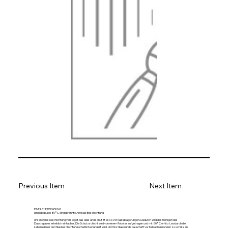
Previous Item
Next Item
EINFACHE REINIGUNG
langlebige, bei 80°C eingebrannte Antikalk Beschichtung
Unsere Glasbeschichtung versiegelt das Glas und schützt es so vor Kalkablagerungen. Dadurch wird das Reinigen des
Duschglases erheblich einfacher. Die Schutzschicht wird von einem Roboter aufgetragen und mit 80°C erhitzt, wodurch die
Lebensdauer der Glasbeschichtung erheblich erlängert wird. Um Ihre Glaswände dauerhaft vor Kalkablagerungen zu schützen,