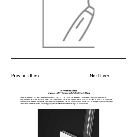
Previous Item
Next Item
EINFACHE REINIGUNG
langlebige, bei 80°C eingebrannte Antikalk Beschichtung
Unsere Glasbeschichtung versiegelt das Glas und schützt es so vor Kalkablagerungen. Dadurch wird das Reinigen des
Duschglases erheblich einfacher. Die Schutzschicht wird von einem Roboter aufgetragen und mit 80°C erhitzt, wodurch die
Lebensdauer der Glasbeschichtung erheblich erlängert wird. Um Ihre Glaswände dauerhaft vor Kalkablagerungen zu schützen,
empfehlen wir Ihnen die Beschichtung gelegentlich mit einem Auffrischungsset zu erneuern.