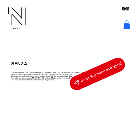
SENZA
Jetzt Beratung anfragen!
Erleben Sie puren Luxus und Raffinesse mit unserer exquisiten SENZA Duschkabinenkollektion. Jedes
Detail ist kunstvoll gestaltet, von den großzügigen Verglasungen bis zu den subtilen
Beschlagselementen. Ihr Badezimmer wird zu einem stilvollen und prächtigen Raum, der Ihre
Persönlichkeit widerspiegelt. Mit SENZA erleben Sie die Möglichkeit der individuellen Personalisierung,
um selbst die anspruchsvollsten Innenräume zu gestalten.