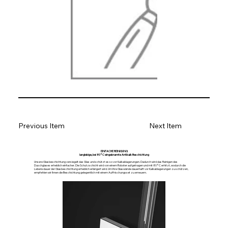
Previous Item
Next Item
EINFACHE REINIGUNG
langlebige, bei 80°C eingebrannte Antikalk Beschichtung
Unsere Glasbeschichtung versiegelt das Glas und schützt es so vor Kalkablagerungen. Dadurch wird das Reinigen des
Duschglases erheblich einfacher. Die Schutzschicht wird von einem Roboter aufgetragen und mit 80°C erhitzt, wodurch die
Lebensdauer der Glasbeschichtung erheblich erlängert wird. Um Ihre Glaswände dauerhaft vor Kalkablagerungen zu schützen,
empfehlen wir Ihnen die Beschichtung gelegentlich mit einem Auffrischungsset zu erneuern.