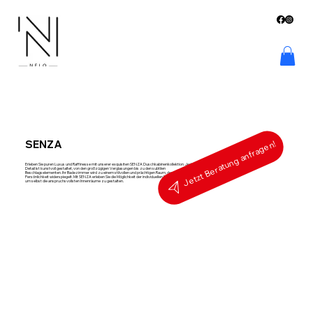
SENZA
Jetzt Beratung anfragen!
Erleben Sie puren Luxus und Raffinesse mit unserer exquisiten SENZA Duschkabinenkollektion. Jedes
Detail ist kunstvoll gestaltet, von den großzügigen Verglasungen bis zu den subtilen
Beschlagselementen. Ihr Badezimmer wird zu einem stilvollen und prächtigen Raum, der Ihre
Persönlichkeit widerspiegelt. Mit SENZA erleben Sie die Möglichkeit der individuellen Personalisierung,
um selbst die anspruchsvollsten Innenräume zu gestalten.