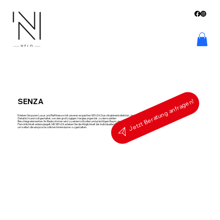
SENZA
Jetzt Beratung anfragen!
Erleben Sie puren Luxus und Raffinesse mit unserer exquisiten SENZA Duschkabinenkollektion. Jedes
Detail ist kunstvoll gestaltet, von den großzügigen Verglasungen bis zu den subtilen
Beschlagselementen. Ihr Badezimmer wird zu einem stilvollen und prächtigen Raum, der Ihre
Persönlichkeit widerspiegelt. Mit SENZA erleben Sie die Möglichkeit der individuellen Personalisierung,
um selbst die anspruchsvollsten Innenräume zu gestalten.