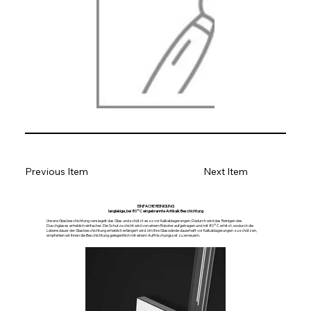
Previous Item
Next Item
EINFACHE REINIGUNG
langlebige, bei 80°C eingebrannte Antikalk Beschichtung
Unsere Glasbeschichtung versiegelt das Glas und schützt es so vor Kalkablagerungen. Dadurch wird das Reinigen des
Duschglases erheblich einfacher. Die Schutzschicht wird von einem Roboter aufgetragen und mit 80°C erhitzt, wodurch die
Lebensdauer der Glasbeschichtung erheblich erlängert wird. Um Ihre Glaswände dauerhaft vor Kalkablagerungen zu schützen,
empfehlen wir Ihnen die Beschichtung gelegentlich mit einem Auffrischungsset zu erneuern.