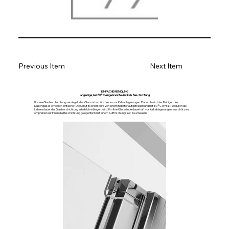
Previous Item
Next Item
EINFACHE REINIGUNG
langlebige, bei 80°C eingebrannte Antikalk Beschichtung
Unsere Glasbeschichtung versiegelt das Glas und schützt es so vor Kalkablagerungen. Dadurch wird das Reinigen des
Duschglases erheblich einfacher. Die Schutzschicht wird von einem Roboter aufgetragen und mit 80°C erhitzt, wodurch die
Lebensdauer der Glasbeschichtung erheblich erlängert wird. Um Ihre Glaswände dauerhaft vor Kalkablagerungen zu schützen,
empfehlen wir Ihnen die Beschichtung gelegentlich mit einem Auffrischungsset zu erneuern.