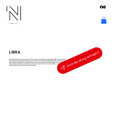
LIBRA
Jetzt Beratung anfragen!
Gestalten Sie Ihre Duschkabine nach Ihren Wünschen! Mit der vielseitigen LIBRA können Sie Ihre
Duschabtrennung in jeder gewünschten Grösse und mit individuellen Elementen bestellen. Erwecken
Sie mit dieser Kollektion Ihr Traumbadezimmer zum Leben und verleihen Sie ihm eine einzigartige
Note. Erleben Sie klassische Eleganz in Ihrer reinsten Form mit unserer LIBRA – dank wunderschönen
Oberflächen und hochwertigsten Materialien.