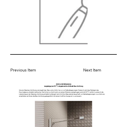
Previous Item
Next Item
EINFACHE REINIGUNG
langlebige, bei 80°C eingebrannte Antikalk Beschichtung
Unsere Glasbeschichtung versiegelt das Glas und schützt es so vor Kalkablagerungen. Dadurch wird das Reinigen des
Duschglases erheblich einfacher. Die Schutzschicht wird von einem Roboter aufgetragen und mit 80°C erhitzt, wodurch die
Lebensdauer der Glasbeschichtung erheblich erlängert wird. Um Ihre Glaswände dauerhaft vor Kalkablagerungen zu schützen,
empfehlen wir Ihnen die Beschichtung gelegentlich mit einem Auffrischungsset zu erneuern.