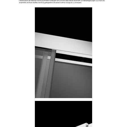
Lebensdauer der Glasbeschichtung erheblich erlängert wird. Um Ihre Glaswände dauerhaft vor Kalkablagerungen zu schützen,
empfehlen wir Ihnen die Beschichtung gelegentlich mit einem Auffrischungsset zu erneuern.