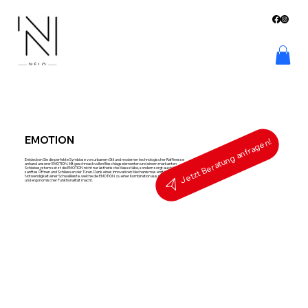
EMOTION
Jetzt Beratung anfragen!
Entdecken Sie die perfekte Symbiose von urbanem Stil und moderner technologischer Raffinesse
anhand unserer EMOTION. Mit geschmackvollen Beschlagselementen und einem markanten
Schiebesystem setzt die EMOTION nicht nur ästhetische Massstäbe, sondern sorgt auch für ein
sanftes Öffnen und Schliessen der Türen. Dank eines innovativen Mechanismus entfällt die
Notwendigkeit einer Schwallleiste, welche die EMOTION zu einer Kombination aus perfektem Design
und ergonomischer Funktionalität macht.