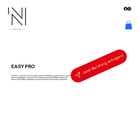
Jetzt Beratung anfragen!
EASY PRO
Die EASY zeichnet sich durch glatte, ebene Profilflächen, ergonomische, verchromte Griffe und ein
extrem langlebiges Laufsystem aus. Modernisieren Sie Ihr Badezimmer mit
dieser funktionellen Schiebetür und unterstreichen Sie seine Einzigartigkeit.