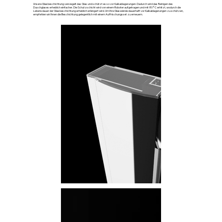
Unsere Glasbeschichtung versiegelt das Glas und schützt es so vor Kalkablagerungen. Dadurch wird das Reinigen des
Duschglases erheblich einfacher. Die Schutzschicht wird von einem Roboter aufgetragen und mit 80°C erhitzt, wodurch die
Lebensdauer der Glasbeschichtung erheblich erlängert wird. Um Ihre Glaswände dauerhaft vor Kalkablagerungen zu schützen,
empfehlen wir Ihnen die Beschichtung gelegentlich mit einem Auffrischungsset zu erneuern.