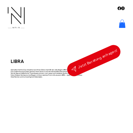
Jetzt Beratung anfragen!
LIBRA
Gestalten Sie Ihre Duschkabine nach Ihren Wünschen! Mit der vielseitigen LIBRA können Sie Ihre
Duschabtrennung in jeder gewünschten Grösse und mit individuellen Elementen bestellen. Erwecken
Sie mit dieser Kollektion Ihr Traumbadezimmer zum Leben und verleihen Sie ihm eine einzigartige
Note. Erleben Sie klassische Eleganz in Ihrer reinsten Form mit unserer LIBRA – dank wunderschönen
Oberflächen und hochwertigsten Materialien.