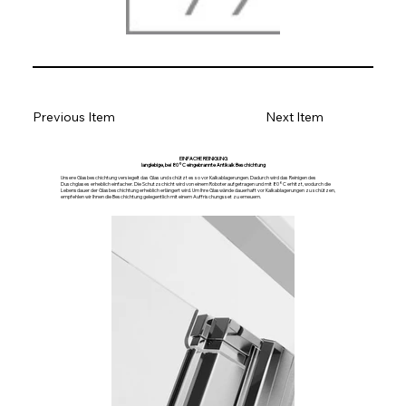
Previous Item
Next Item
EINFACHE REINIGUNG
langlebige, bei 80°C eingebrannte Antikalk Beschichtung
Unsere Glasbeschichtung versiegelt das Glas und schützt es so vor Kalkablagerungen. Dadurch wird das Reinigen des
Duschglases erheblich einfacher. Die Schutzschicht wird von einem Roboter aufgetragen und mit 80°C erhitzt, wodurch die
Lebensdauer der Glasbeschichtung erheblich erlängert wird. Um Ihre Glaswände dauerhaft vor Kalkablagerungen zu schützen,
empfehlen wir Ihnen die Beschichtung gelegentlich mit einem Auffrischungsset zu erneuern.