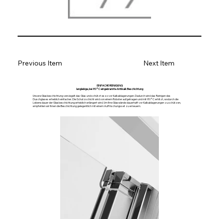
Previous Item
Next Item
EINFACHE REINIGUNG
langlebige, bei 80°C eingebrannte Antikalk Beschichtung
Unsere Glasbeschichtung versiegelt das Glas und schützt es so vor Kalkablagerungen. Dadurch wird das Reinigen des
Duschglases erheblich einfacher. Die Schutzschicht wird von einem Roboter aufgetragen und mit 80°C erhitzt, wodurch die
Lebensdauer der Glasbeschichtung erheblich erlängert wird. Um Ihre Glaswände dauerhaft vor Kalkablagerungen zu schützen,
empfehlen wir Ihnen die Beschichtung gelegentlich mit einem Auffrischungsset zu erneuern.