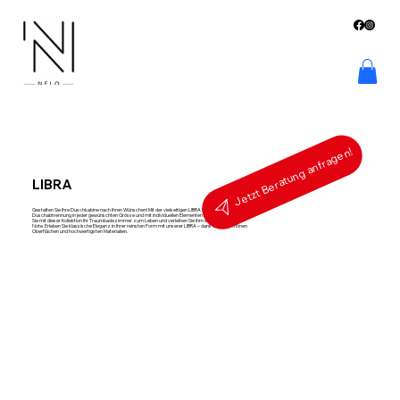
Jetzt Beratung anfragen!
LIBRA
Gestalten Sie Ihre Duschkabine nach Ihren Wünschen! Mit der vielseitigen LIBRA können Sie Ihre
Duschabtrennung in jeder gewünschten Grösse und mit individuellen Elementen bestellen. Erwecken
Sie mit dieser Kollektion Ihr Traumbadezimmer zum Leben und verleihen Sie ihm eine einzigartige
Note. Erleben Sie klassische Eleganz in Ihrer reinsten Form mit unserer LIBRA – dank wunderschönen
Oberflächen und hochwertigsten Materialien.