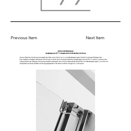
Previous Item
Next Item
EINFACHE REINIGUNG
langlebige, bei 80°C eingebrannte Antikalk Beschichtung
Unsere Glasbeschichtung versiegelt das Glas und schützt es so vor Kalkablagerungen. Dadurch wird das Reinigen des
Duschglases erheblich einfacher. Die Schutzschicht wird von einem Roboter aufgetragen und mit 80°C erhitzt, wodurch die
Lebensdauer der Glasbeschichtung erheblich erlängert wird. Um Ihre Glaswände dauerhaft vor Kalkablagerungen zu schützen,
empfehlen wir Ihnen die Beschichtung gelegentlich mit einem Auffrischungsset zu erneuern.